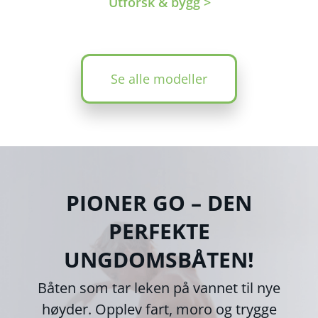
Utforsk & bygg >
Se alle modeller
PIONER GO – DEN
PERFEKTE
UNGDOMSBÅTEN!
Båten som tar leken på vannet til nye
høyder. Opplev fart, moro og trygge