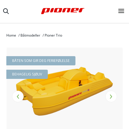
Home
/
Båtmodeller
/
Pioner Trio
BÅTEN SOM GIR DEG FERIEFØLELSE
BEHAGELIG SJØLIV
‹
›