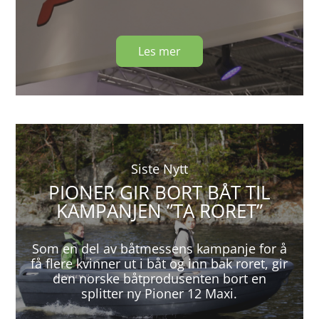
Les mer
Siste Nytt
PIONER GIR BORT BÅT TIL
KAMPANJEN ”TA RORET”
Som en del av båtmessens kampanje for å
få flere kvinner ut i båt og inn bak roret, gir
den norske båtprodusenten bort en
splitter ny Pioner 12 Maxi.