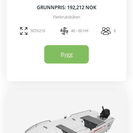
GRUNNPRIS: 192,212 NOK
Flerbruksbåten
507X210
40 - 60 HK
6
Bygg