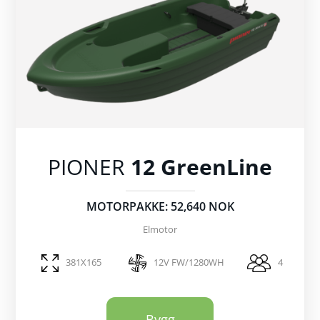
PIONER
12 GreenLine
MOTORPAKKE: 52,640 NOK
Elmotor
381X165
12V FW/1280WH
4
Bygg