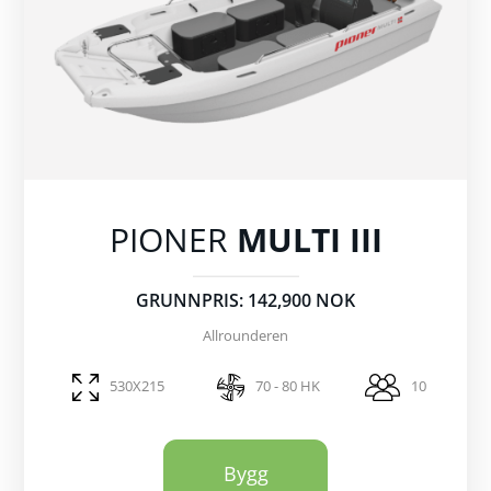
PIONER
MULTI III
GRUNNPRIS: 142,900 NOK
Allrounderen
530X215
70 - 80 HK
10
Bygg