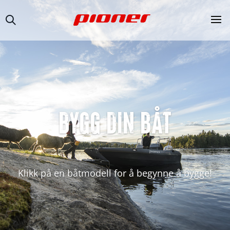
BYGG DIN BÅT
Klikk på en båtmodell for å begynne å bygge!