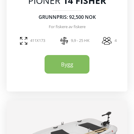
PIONER
14 FISHER
GRUNNPRIS: 92,500 NOK
For fiskere av fiskere
411X173
9,9 - 25 HK
4
Bygg