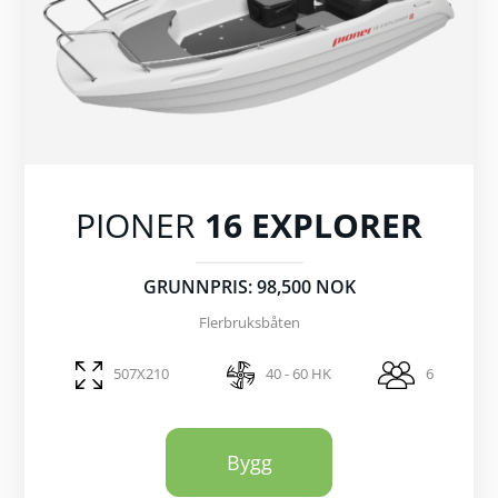
PIONER
16 EXPLORER
GRUNNPRIS: 98,500 NOK
Flerbruksbåten
507X210
40 - 60 HK
6
Bygg