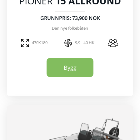
PIONER
15 ALLROUND
GRUNNPRIS: 73,900 NOK
Den nye folkebåten
470X180
9,9 - 40 HK
Bygg