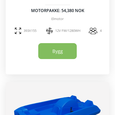
MOTORPAKKE: 54,380 NOK
Elmotor
393X155
12V FW/1280WH
4
Bygg