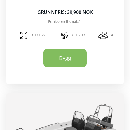
GRUNNPRIS: 39,900 NOK
Funksjonell småbåt
381X165
8 - 15 HK
4
Bygg