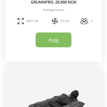
GRUNNPRIS: 20,900 NOK
Nybegynneren
242X134
3,5 HK
2
Bygg