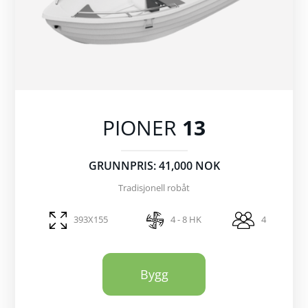
PIONER
13
GRUNNPRIS: 41,000 NOK
Tradisjonell robåt
393X155
4 - 8 HK
4
Bygg