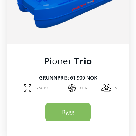
Pioner
Trio
GRUNNPRIS: 61,900 NOK
375X190
0 HK
5
Bygg