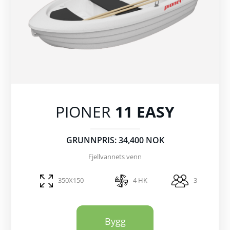
PIONER
11 EASY
GRUNNPRIS: 34,400 NOK
Fjellvannets venn
350X150
4 HK
3
Bygg