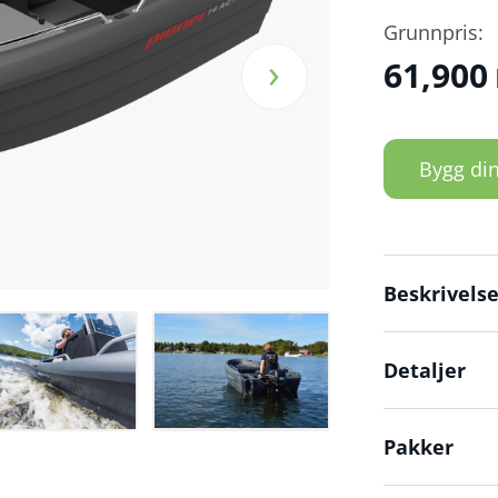
Grunnpris:
›
61,900
Bygg din
Beskrivels
Detaljer
Pakker