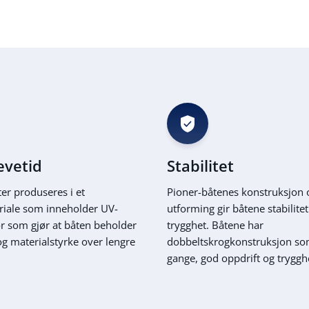
evetid
Stabilitet
er produseres i et
Pioner-båtenes konstruksjon 
riale som inneholder UV-
utforming gir båtene stabilite
or som gjør at båten beholder
trygghet. Båtene har
og materialstyrke over lengre
dobbeltskrogkonstruksjon so
gange, god oppdrift og tryggh