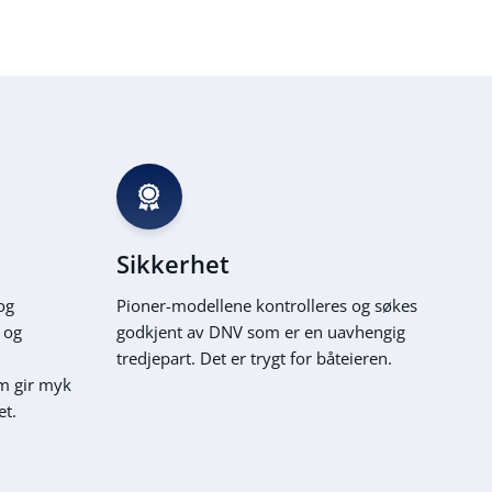
Sikkerhet
og
Pioner-modellene kontrolleres og søkes
t og
godkjent av DNV som er en uavhengig
tredjepart. Det er trygt for båteieren.
m gir myk
et.