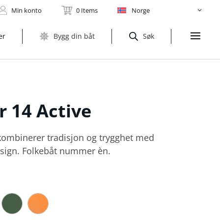
Min konto
0 Items
Norge
er
Bygg din båt
Søk
er
14 Active
ombinerer tradisjon og trygghet med
sign. Folkebåt nummer èn.