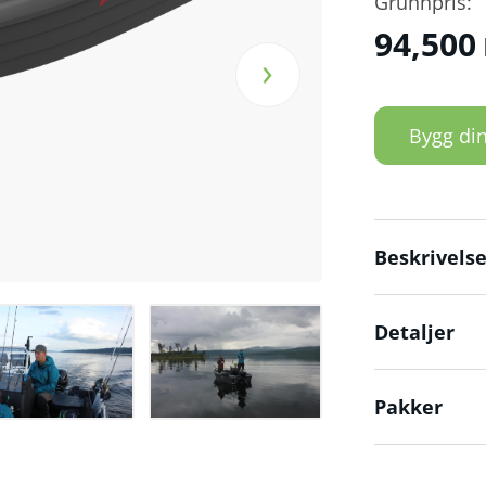
Grunnpris:
94,500
›
Bygg din
Beskrivels
Detaljer
Pakker