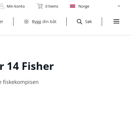
Min konto
0 Items
Norge
er
Bygg din båt
Søk
er
14 Fisher
e fiskekompisen