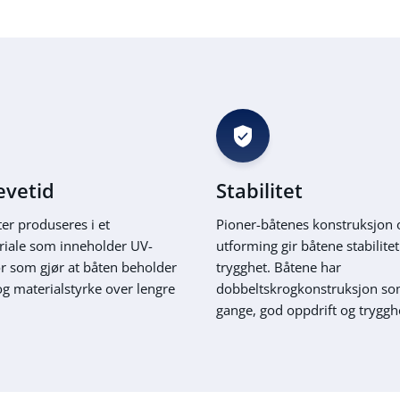
evetid
Stabilitet
er produseres i et
Pioner-båtenes konstruksjon 
riale som inneholder UV-
utforming gir båtene stabilite
or som gjør at båten beholder
trygghet. Båtene har
og materialstyrke over lengre
dobbeltskrogkonstruksjon so
gange, god oppdrift og tryggh