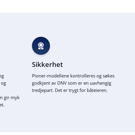
Sikkerhet
og
Pioner-modellene kontrolleres og søkes
t og
godkjent av DNV som er en uavhengig
tredjepart. Det er trygt for båteieren.
m gir myk
et.