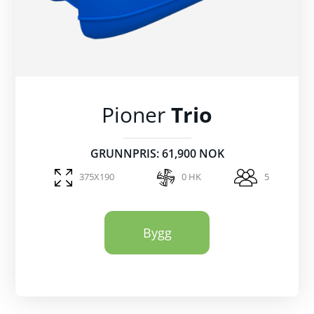
Pioner
Trio
GRUNNPRIS: 61,900 NOK
375X190
0 HK
5
Bygg