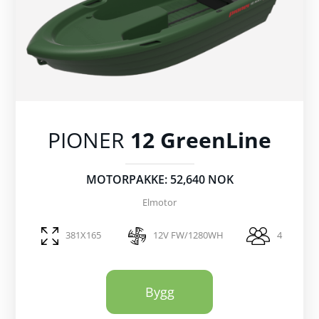
PIONER
12 GreenLine
MOTORPAKKE: 52,640 NOK
Elmotor
381X165
12V FW/1280WH
4
Bygg