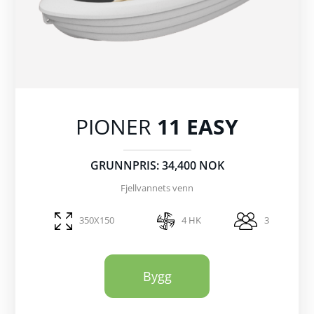
PIONER
11 EASY
GRUNNPRIS: 34,400 NOK
Fjellvannets venn
350X150
4 HK
3
Bygg