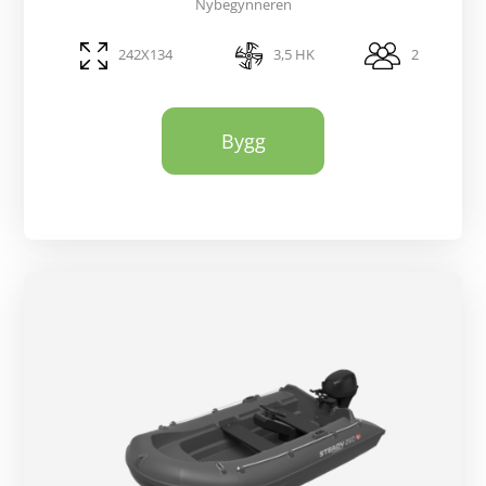
Nybegynneren
242X134
3,5 HK
2
Bygg