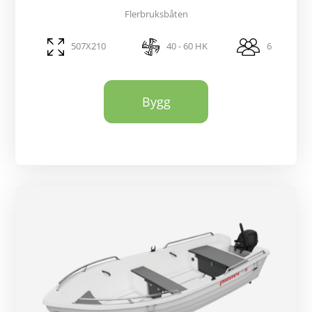
Flerbruksbåten
507X210
40 - 60 HK
6
Bygg