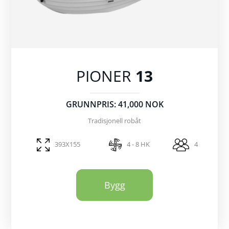
PIONER
13
GRUNNPRIS: 41,000 NOK
Tradisjonell robåt
393X155
4 - 8 HK
4
Bygg