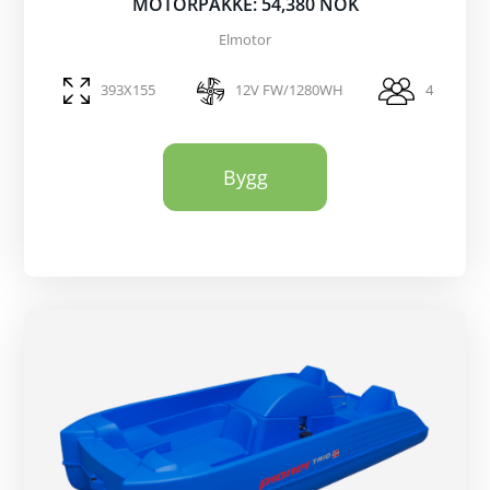
MOTORPAKKE: 54,380 NOK
Elmotor
393X155
12V FW/1280WH
4
Bygg