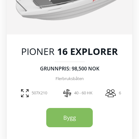
PIONER
16 EXPLORER
GRUNNPRIS: 98,500 NOK
Flerbruksbåten
507X210
40 - 60 HK
6
Bygg