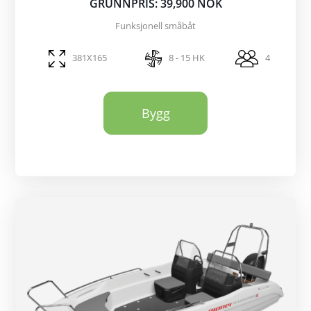
GRUNNPRIS: 39,900 NOK
Funksjonell småbåt
381X165
8 - 15 HK
4
Bygg