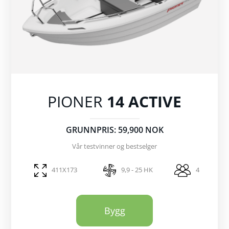
PIONER
14 ACTIVE
GRUNNPRIS: 59,900 NOK
Vår testvinner og bestselger
411X173
9,9 - 25 HK
4
Bygg