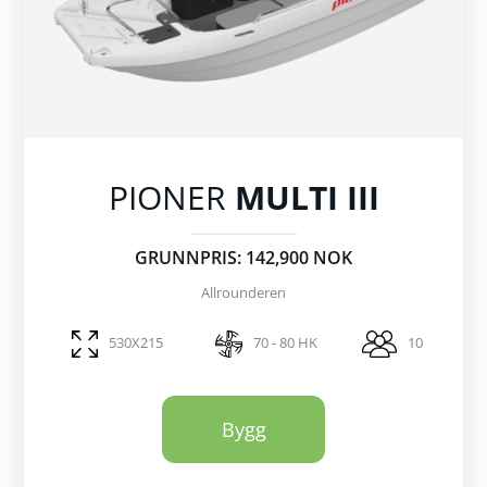
PIONER
MULTI III
GRUNNPRIS: 142,900 NOK
Allrounderen
530X215
70 - 80 HK
10
Bygg