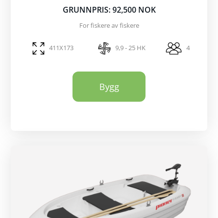
GRUNNPRIS: 92,500 NOK
For fiskere av fiskere
411X173
9,9 - 25 HK
4
Bygg