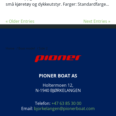
små kjøretøy og dykkeutstyr. Farger: Standardfarge...
« Older Entries
Next Entries »
Home
/
Boat model
/
Side 2
PIONER BOAT AS
Holtermoen 12,
N-1940 BJØRKELANGEN
Telefon:
+47 63 85 30 00
Email:
bjorkelangen@pionerboat.com