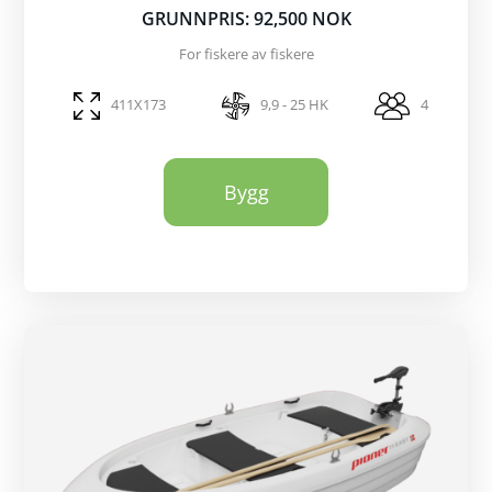
GRUNNPRIS: 92,500 NOK
For fiskere av fiskere
411X173
9,9 - 25 HK
4
Bygg