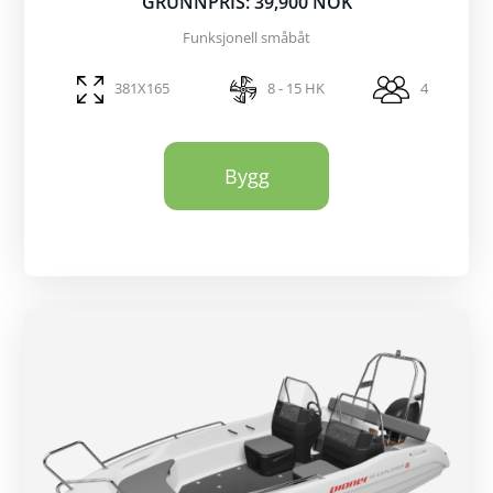
GRUNNPRIS: 39,900 NOK
Funksjonell småbåt
381X165
8 - 15 HK
4
Bygg