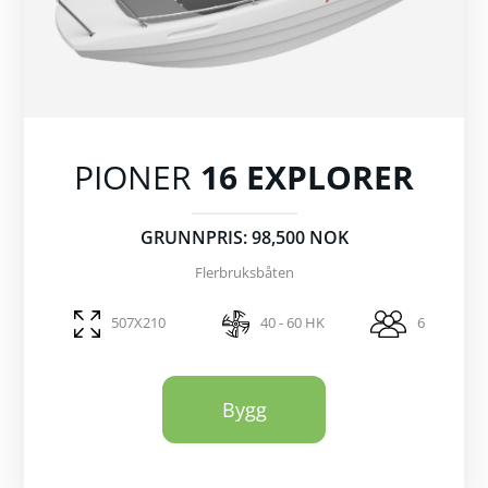
PIONER
16 EXPLORER
GRUNNPRIS: 98,500 NOK
Flerbruksbåten
507X210
40 - 60 HK
6
Bygg