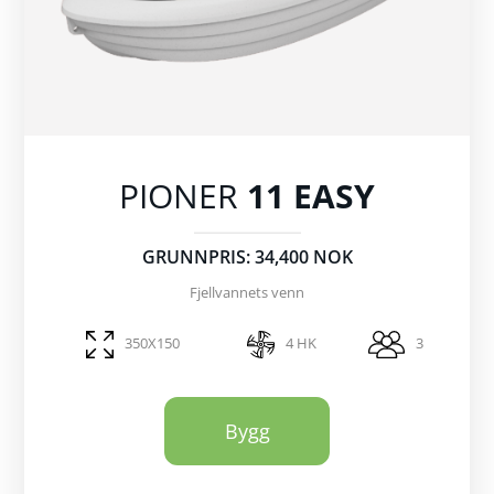
PIONER
11 EASY
GRUNNPRIS: 34,400 NOK
Fjellvannets venn
350X150
4 HK
3
Bygg