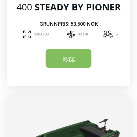
400
STEADY BY PIONER
GRUNNPRIS: 53,500 NOK
400X180
40 HK
5
Bygg