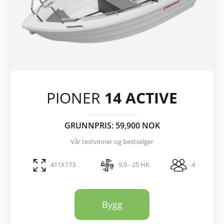
PIONER
14 ACTIVE
GRUNNPRIS: 59,900 NOK
Vår testvinner og bestselger
411X173
9,9 - 25 HK
4
Bygg