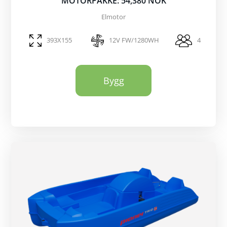
MOTORPAKKE: 54,380 NOK
Elmotor
393X155
12V FW/1280WH
4
Bygg