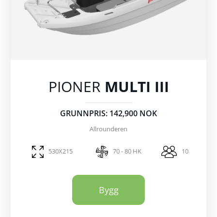
PIONER
MULTI III
GRUNNPRIS: 142,900 NOK
Allrounderen
530X215
70 - 80 HK
10
Bygg