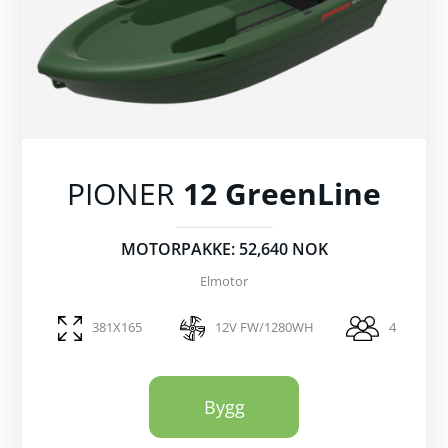
PIONER
12 GreenLine
MOTORPAKKE: 52,640 NOK
Elmotor
381X165
12V FW/1280WH
4
Bygg