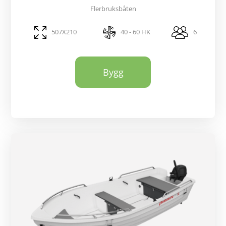
Flerbruksbåten
507X210
40 - 60 HK
6
Bygg