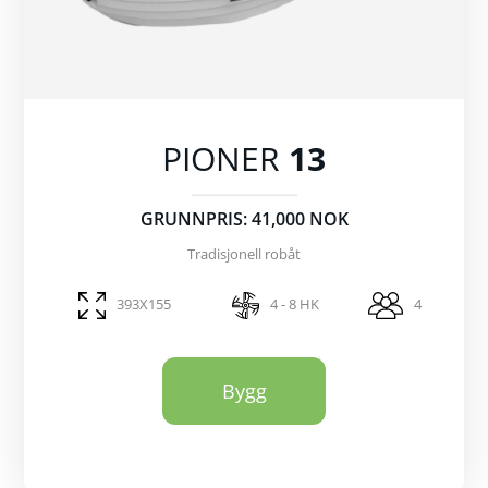
PIONER
13
GRUNNPRIS: 41,000 NOK
Tradisjonell robåt
393X155
4 - 8 HK
4
Bygg