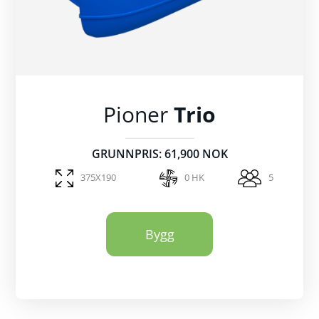
Pioner
Trio
GRUNNPRIS: 61,900 NOK
375X190
0 HK
5
Bygg