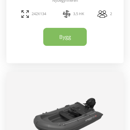
Nybegynneren
242X134
3,5 HK
2
Bygg