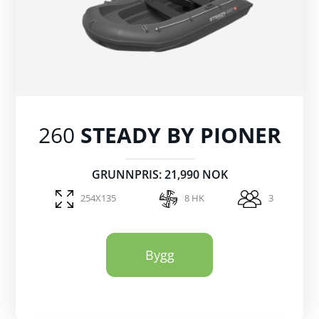
260
STEADY BY PIONER
GRUNNPRIS: 21,990 NOK
254X135
8 HK
3
Bygg