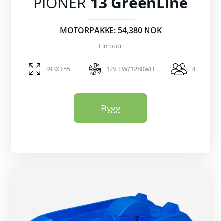
PIONER
13 GreenLine
MOTORPAKKE: 54,380 NOK
Elmotor
393X155
12V FW/1280WH
4
Bygg