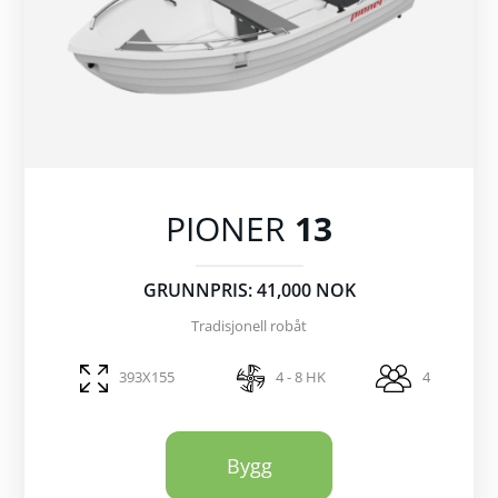
PIONER
13
GRUNNPRIS: 41,000 NOK
Tradisjonell robåt
393X155
4 - 8 HK
4
Bygg