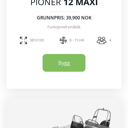
PIONER
12 MAXI
GRUNNPRIS: 39,900 NOK
Funksjonell småbåt
381X165
8 - 15 HK
4
Bygg