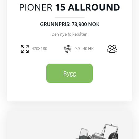
PIONER
15 ALLROUND
GRUNNPRIS: 73,900 NOK
Den nye folkebåten
470X180
9,9 - 40 HK
Bygg