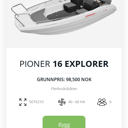
PIONER
16 EXPLORER
GRUNNPRIS: 98,500 NOK
Flerbruksbåten
507X210
40 - 60 HK
6
Bygg