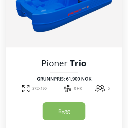
Pioner
Trio
GRUNNPRIS: 61,900 NOK
375X190
0 HK
5
Bygg