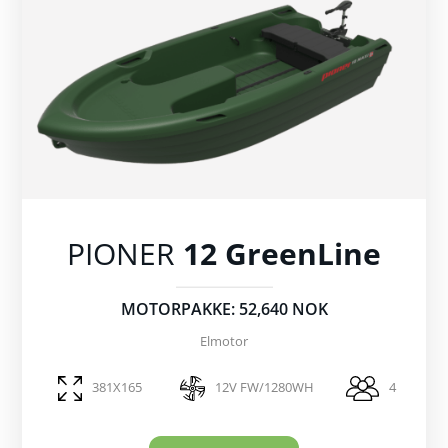
PIONER
12 GreenLine
MOTORPAKKE: 52,640 NOK
Elmotor
381X165
12V FW/1280WH
4