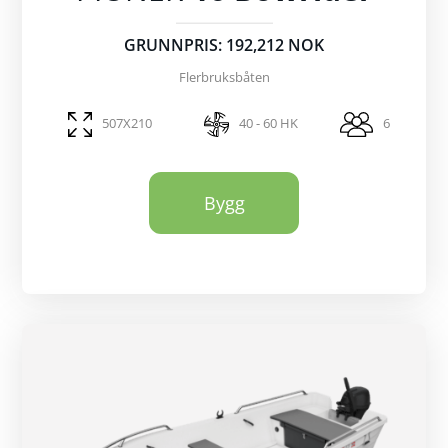
GRUNNPRIS: 192,212 NOK
Flerbruksbåten
507X210
40 - 60 HK
6
Bygg