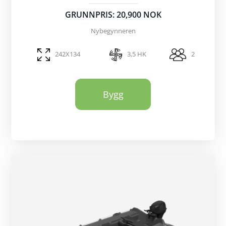
GRUNNPRIS: 20,900 NOK
Nybegynneren
242X134
3,5 HK
2
Bygg