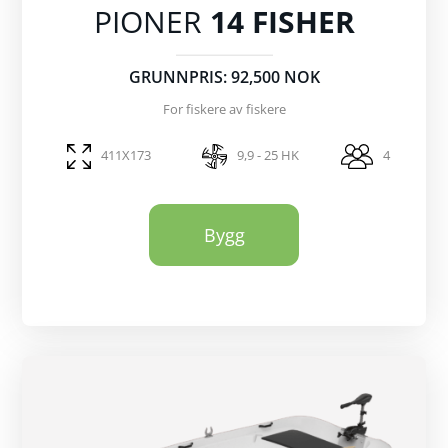
PIONER
14 FISHER
GRUNNPRIS: 92,500 NOK
For fiskere av fiskere
411X173
9,9 - 25 HK
4
Bygg