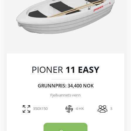
PIONER
11 EASY
GRUNNPRIS: 34,400 NOK
Fjellvannets venn
350X150
4 HK
3