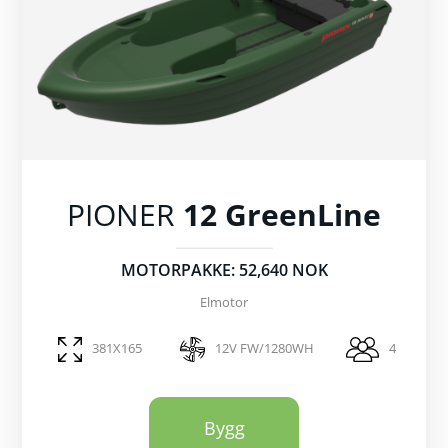
PIONER
12 GreenLine
MOTORPAKKE: 52,640 NOK
Elmotor
381X165
12V FW/1280WH
4
Bygg