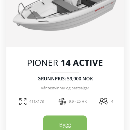
PIONER
14 ACTIVE
GRUNNPRIS: 59,900 NOK
Vår testvinner og bestselger
411X173
9,9 - 25 HK
4
Bygg