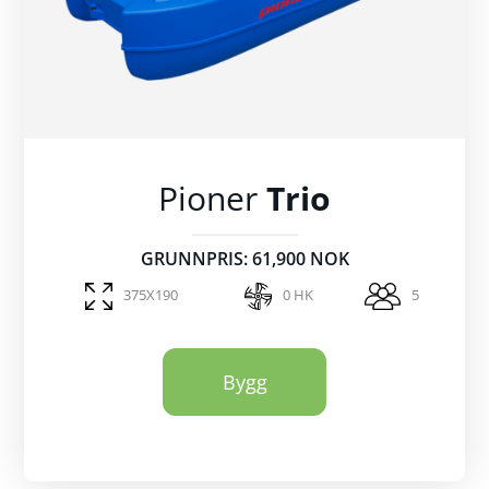
Pioner
Trio
GRUNNPRIS: 61,900 NOK
375X190
0 HK
5
Bygg