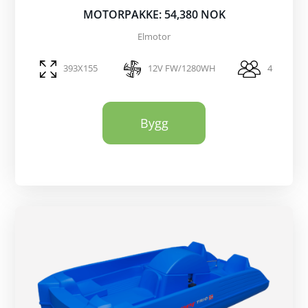
MOTORPAKKE: 54,380 NOK
Elmotor
393X155
12V FW/1280WH
4
Bygg