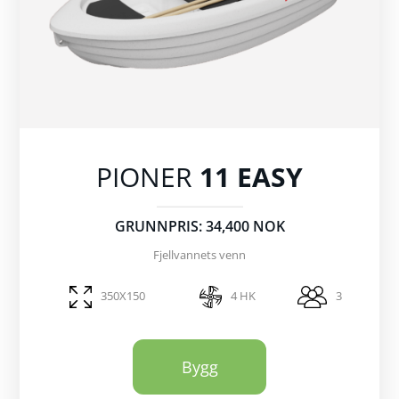
PIONER
11 EASY
GRUNNPRIS: 34,400 NOK
Fjellvannets venn
350X150
4 HK
3
Bygg