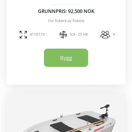
GRUNNPRIS: 92,500 NOK
For fiskere av fiskere
411X173
9,9 - 25 HK
4
Bygg