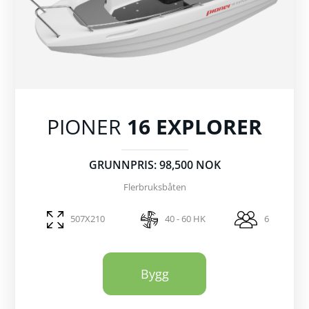
PIONER
16 EXPLORER
GRUNNPRIS: 98,500 NOK
Flerbruksbåten
507X210
40 - 60 HK
6
Bygg