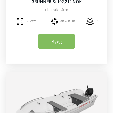
GRUNNPRIS: 192,212 NOK
Flerbruksbåten
507X210
40 - 60 HK
6
Bygg