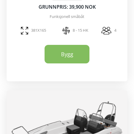
GRUNNPRIS: 39,900 NOK
Funksjonell småbåt
381X165
8 - 15 HK
4
Bygg