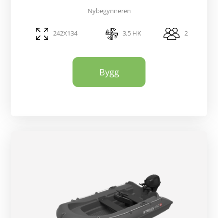
Nybegynneren
242X134
3,5 HK
2
Bygg