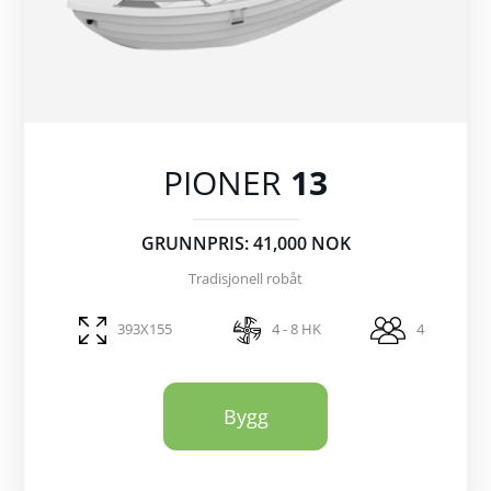
PIONER
13
GRUNNPRIS: 41,000 NOK
Tradisjonell robåt
393X155
4 - 8 HK
4
Bygg