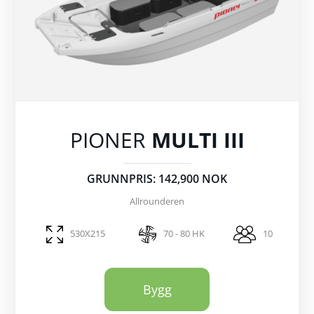
PIONER
MULTI III
GRUNNPRIS: 142,900 NOK
Allrounderen
530X215
70 - 80 HK
10
Bygg