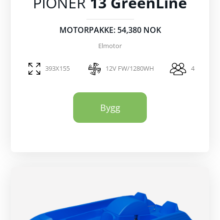
PIONER
13 GreenLine
MOTORPAKKE: 54,380 NOK
Elmotor
393X155
12V FW/1280WH
4
Bygg