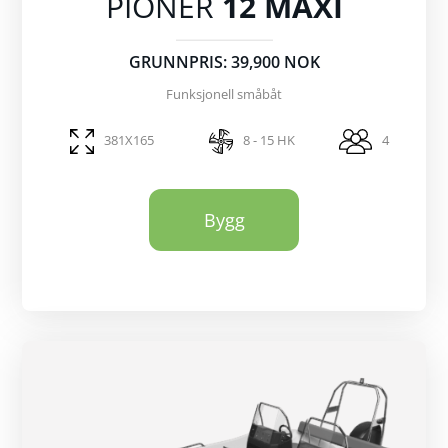
PIONER
12 MAXI
GRUNNPRIS: 39,900 NOK
Funksjonell småbåt
381X165
8 - 15 HK
4
Bygg