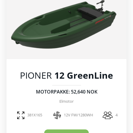
PIONER
12 GreenLine
MOTORPAKKE: 52,640 NOK
Elmotor
381X165
12V FW/1280WH
4