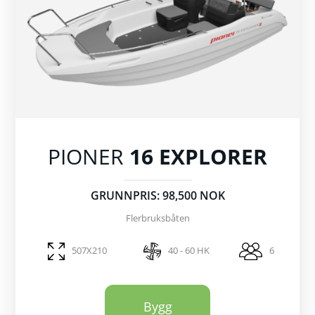
PIONER
16 EXPLORER
GRUNNPRIS: 98,500 NOK
Flerbruksbåten
507X210
40 - 60 HK
6
Bygg