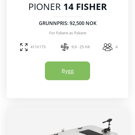
PIONER
14 FISHER
GRUNNPRIS: 92,500 NOK
For fiskere av fiskere
411X173
9,9 - 25 HK
4
Bygg