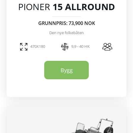
PIONER
15 ALLROUND
GRUNNPRIS: 73,900 NOK
Den nye folkebåten
470X180
9,9 - 40 HK
Bygg