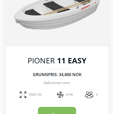
PIONER
11 EASY
GRUNNPRIS: 34,400 NOK
Fjellvannets venn
350X150
4 HK
3