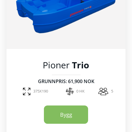
Pioner
Trio
GRUNNPRIS: 61,900 NOK
375X190
0 HK
5
Bygg