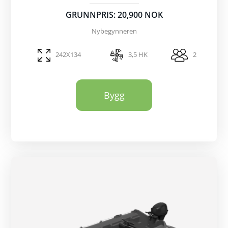
GRUNNPRIS: 20,900 NOK
Nybegynneren
242X134
3,5 HK
2
Bygg