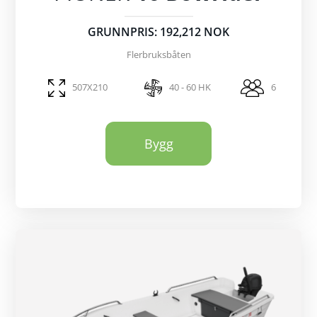
GRUNNPRIS: 192,212 NOK
Flerbruksbåten
507X210
40 - 60 HK
6
Bygg