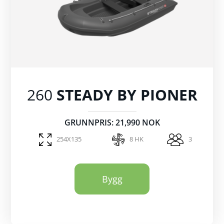
260
STEADY BY PIONER
GRUNNPRIS: 21,990 NOK
254X135
8 HK
3
Bygg