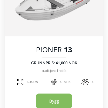
PIONER
13
GRUNNPRIS: 41,000 NOK
Tradisjonell robåt
393X155
4 - 8 HK
4
Bygg