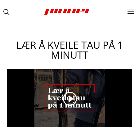
LÆR Å KVEILE TAU PÅ 1
MINUTT
You are currently viewing a placeholder content from
Default
. To access the actual content, click the button
below. Please note that doing so will share data with
third-party providers.
Unblock content
More Information