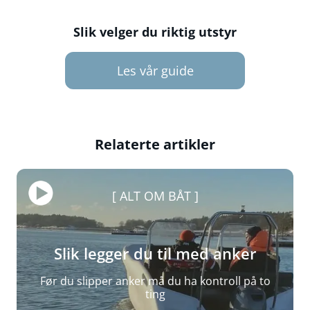
Slik velger du riktig utstyr
Les vår guide
Relaterte artikler
ALT OM BÅT
Slik legger du til med anker
Før du slipper anker må du ha kontroll på to
ting