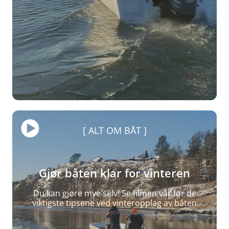
ALT OM BÅT
Gjør båten klar for vinteren
Du kan gjøre mye selv! Se filmen vår før de
viktigste tipsene ved vinteropplag av båten