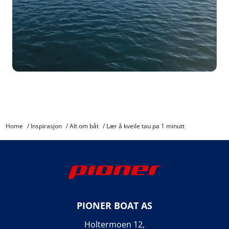
Home
/
Inspirasjon
/
Alt om båt
/
Lær å kveile tau pa 1 minutt
PIONER BOAT AS
Holtermoen 12,