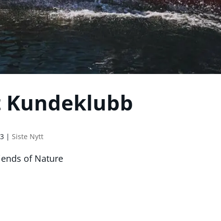
t Kundeklubb
23
|
Siste Nytt
iends of Nature