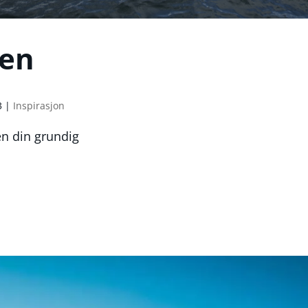
ten
3
|
Inspirasjon
ten din grundig