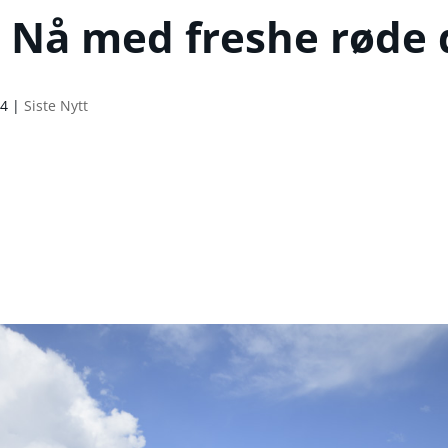
 Nå med freshe røde d
24
|
Siste Nytt