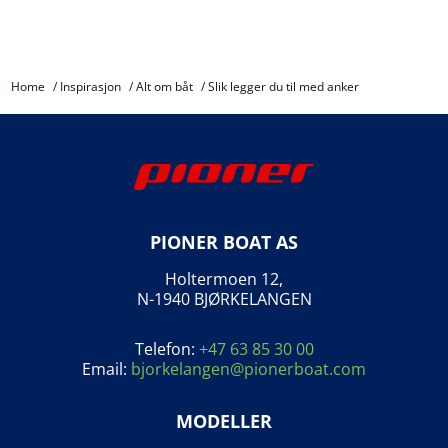
Home
/
Inspirasjon
/
Alt om båt
/
Slik legger du til med anker
PIONER BOAT AS
Holtermoen 12,
N-1940 BJØRKELANGEN
Telefon:
+47 63 85 30 00
Email:
bjorkelangen@pionerboat.com
MODELLER