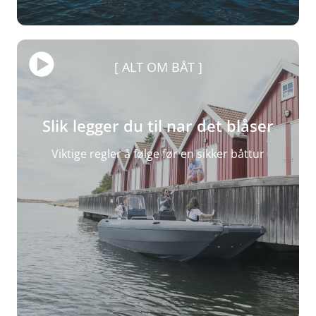
ALT OM BÅT
Slik legger du til nar det blåser
Viktige regler å følge før en sikker båttur