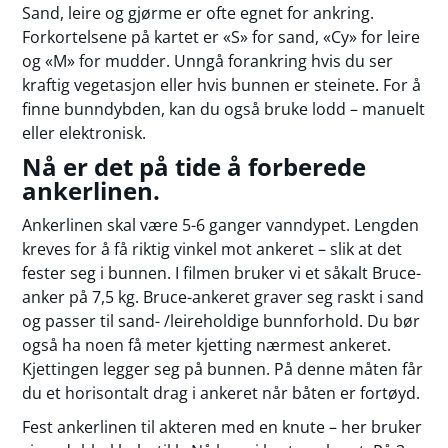
Sand, leire og gjørme er ofte egnet for ankring.
Forkortelsene på kartet er «S» for sand, «Cy» for leire
og «M» for mudder. Unngå forankring hvis du ser
kraftig vegetasjon eller hvis bunnen er steinete. For å
finne bunndybden, kan du også bruke lodd – manuelt
eller elektronisk.
Nå er det på tide å forberede
ankerlinen.
Ankerlinen skal være 5-6 ganger vanndypet. Lengden
kreves for å få riktig vinkel mot ankeret – slik at det
fester seg i bunnen. I filmen bruker vi et såkalt Bruce-
anker på 7,5 kg. Bruce-ankeret graver seg raskt i sand
og passer til sand- /leireholdige bunnforhold. Du bør
også ha noen få meter kjetting nærmest ankeret.
Kjettingen legger seg på bunnen. På denne måten får
du et horisontalt drag i ankeret når båten er fortøyd.
Fest ankerlinen til akteren med en knute – her bruker