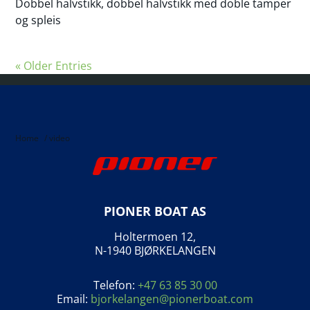
Dobbel halvstikk, dobbel halvstikk med doble tamper
og spleis
« Older Entries
Home
/
video
PIONER BOAT AS
Holtermoen 12,
N-1940 BJØRKELANGEN
Telefon:
+47 63 85 30 00
Email:
bjorkelangen@pionerboat.com